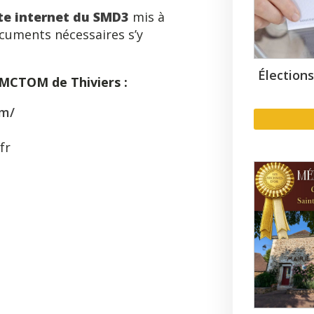
te internet du SMD3
mis à
ocuments nécessaires s’y
Élection
 SMCTOM de Thiviers :
om/
fr