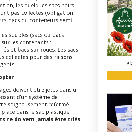
ntion, les quelques sacs noirs
ont pas collectés (obligation
ants bacs ou conteneurs semi
bles souples (sacs ou bacs
sur les contenants :
rés et bacs sur roues. Les sacs
us collectés pour des raisons
Pl
agents.
opter :
gés doivent être jetés dans un
sposant d’un système de
être soigneusement refermé
 placé dans le sac plastique
s ne doivent jamais être triés