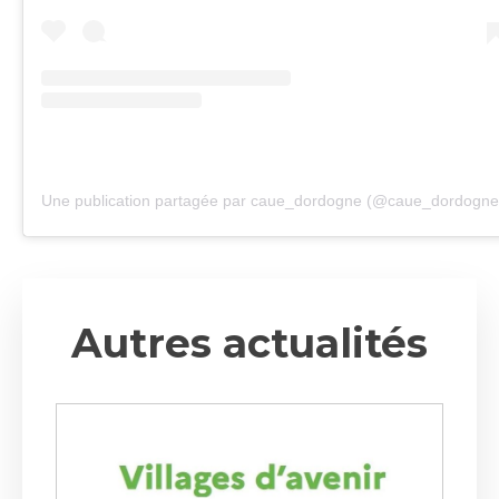
Une publication partagée par caue_dordogne (@caue_dordogne
Autres actualités