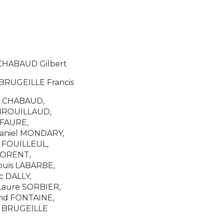
 CHABAUD Gilbert
: BRUGEILLE Francis
t CHABAUD,
 BROUILLAUD,
 FAURE,
Daniel MONDARY,
 FOUILLEUL,
LORENT,
ouis LABARBE,
c DALLY,
Laure SORBIER,
nd FONTAINE,
s BRUGEILLE