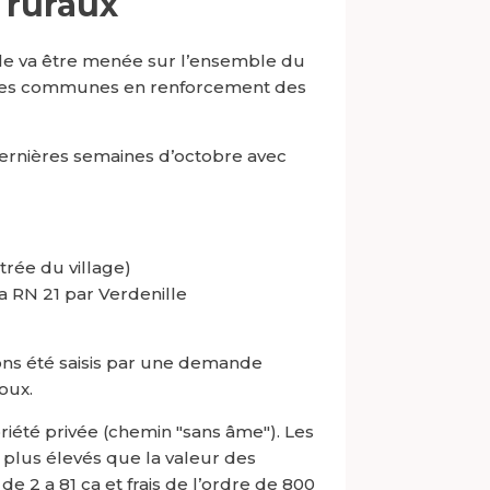
 ruraux
le va être menée sur l’ensemble du
 les communes en renforcement des
ernières semaines d’octobre avec
trée du village)
a RN 21 par Verdenille
ons été saisis par une demande
oux.
iété privée (chemin "sans âme"). Les
nt plus élevés que la valeur des
 de 2 a 81 ca et frais de l’ordre de 800