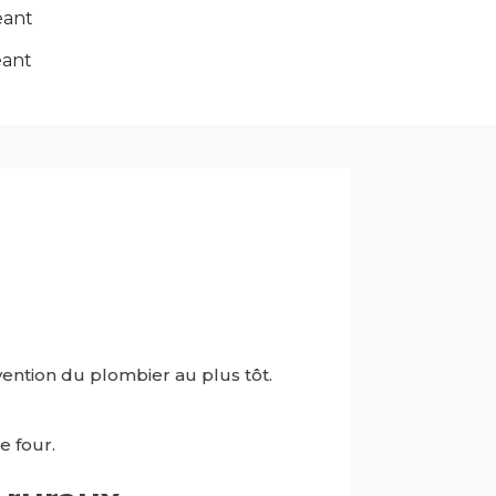
éant
éant
vention du plombier au plus tôt.
 four.