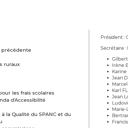
Président :
Secrétaire 
e précédente
Gilber
s ruraux
Irène
Karine
Jean 
Marcel
Karl F
our les frais scolaires
Jean L
da d’Accessibilité
Ludovi
Marie-
t à la Qualité du SPANC et du
Bertra
u
Franci