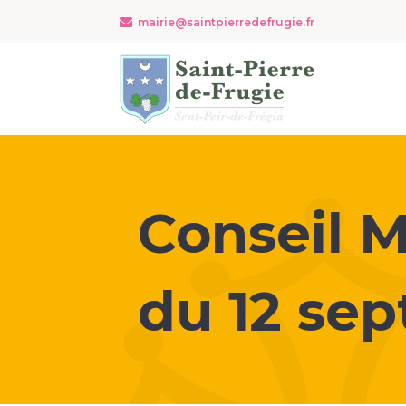
mairie@saintpierredefrugie.fr
Conseil M
du
12 se