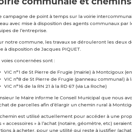
oirie communale et chemins
 campagne de point à temps sur la voirie intercommuna
eau avec mise à disposition des agents communaux par
ipes de l’entreprise.
r notre commune, les travaux se dérouleront les deux d
e à disposition de Jacques PIQUET.
 voies concernées sont :
VIC n°1 de St Pierre de Frugie (mairie) à Montcigoux (en
VIC n°8 de St Pierre de Frugie (panneau communal) à l
VIC n°16 de la RN 21 à la RD 67 (via La Roche)
sieur le Maire informe le Conseil Municipal que nous av
chat de parcelles afin d’élargir un chemin rural à Montcig
chemin est utilisé actuellement pour accéder à une propr
is « accessoires » à l’achat (notaire, géomètre, etc) seraie
tions à acheter, pour une utilité qui reste à justifier (achat