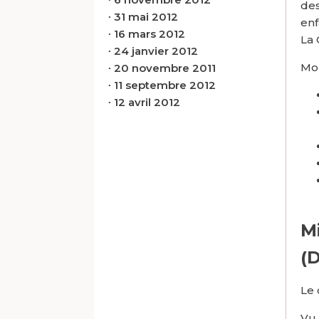
des
∙
31 mai 2012
enf
∙
16 mars 2012
La 
∙
24 janvier 2012
Mon
∙
20 novembre 2011
∙
11 septembre 2012
∙
12 avril 2012
M
(
Le 
Vu 