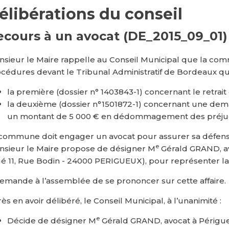
élibérations du conseil
ecours à un avocat (DE_2015_09_01)
sieur le Maire rappelle au Conseil Municipal que la c
cédures devant le Tribunal Administratif de Bordeaux qu
la première (dossier n° 1403843-1) concernant le retrait 
la deuxième (dossier n°1501872-1) concernant une de
un montant de 5 000 € en dédommagement des préjud
commune doit engager un avocat pour assurer sa défen
e
sieur le Maire propose de désigner M
Gérald GRAND, av
ué 11, Rue Bodin - 24000 PERIGUEUX), pour représenter l
demande à l’assemblée de se prononcer sur cette affaire.
ès en avoir délibéré, le Conseil Municipal, à l’unanimité :
e
Décide de désigner M
Gérald GRAND, avocat à Périgu