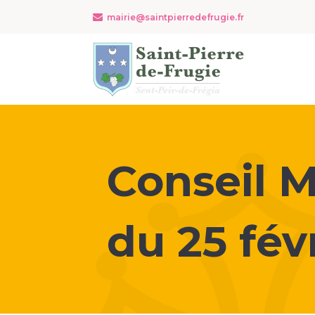
mairie@saintpierredefrugie.fr
Conseil M
du
25 fév