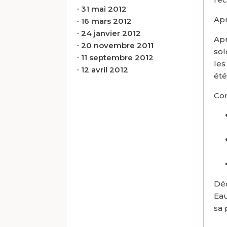
∙
31 mai 2012
Apr
∙
16 mars 2012
∙
24 janvier 2012
Apr
∙
20 novembre 2011
sol
∙
11 septembre 2012
les
∙
12 avril 2012
été
Con
Déc
Eau
sa 