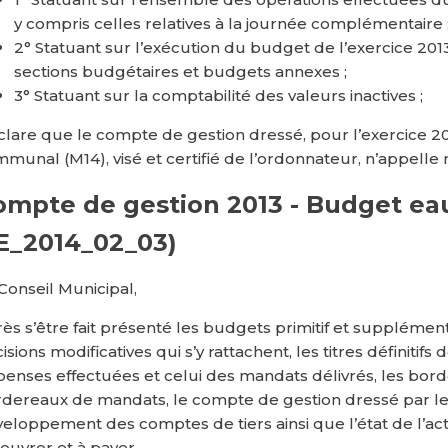
y compris celles relatives à la journée complémentaire 
2° Statuant sur l’exécution du budget de l’exercice 201
sections budgétaires et budgets annexes ;
3° Statuant sur la comptabilité des valeurs inactives ;
lare que le compte de gestion dressé, pour l’exercice 20
munal (M14), visé et certifié de l’ordonnateur, n’appelle n
ompte de gestion 2013 - Budget eau
E_2014_02_03)
Conseil Municipal,
ès s’être fait présenté les budgets primitif et supplémenta
isions modificatives qui s’y rattachent, les titres définitif
enses effectuées et celui des mandats délivrés, les borde
dereaux de mandats, le compte de gestion dressé par 
eloppement des comptes de tiers ainsi que l’état de l’actif,
ouvrer et à payer,