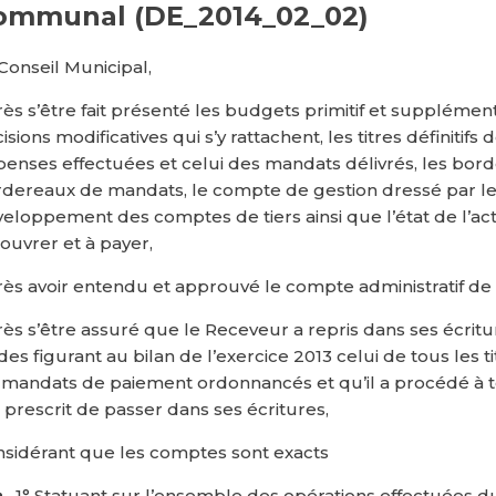
ommunal (DE_2014_02_02)
Conseil Municipal,
ès s’être fait présenté les budgets primitif et supplémenta
isions modificatives qui s’y rattachent, les titres définitif
enses effectuées et celui des mandats délivrés, les borde
dereaux de mandats, le compte de gestion dressé par 
eloppement des comptes de tiers ainsi que l’état de l’actif,
ouvrer et à payer,
ès avoir entendu et approuvé le compte administratif de l
ès s’être assuré que le Receveur a repris dans ses écrit
des figurant au bilan de l’exercice 2013 celui de tous les t
 mandats de paiement ordonnancés et qu’il a procédé à tou
 prescrit de passer dans ses écritures,
sidérant que les comptes sont exacts
1° Statuant sur l’ensemble des opérations effectuées du