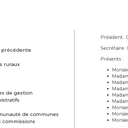
Président :
Secrétaire :
e précédente
Présents :
s ruraux
Monsie
Madam
Madame
Madam
s de gestion
Madam
stratifs
Mada
Monsie
Monsie
mmunauté de communes
Monsie
t commissions