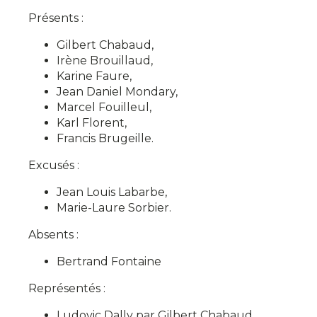
Présents :
Gilbert
Chabaud
,
Irène
Brouillaud
,
Karine
Faure
,
Jean Daniel
Mondary
,
Marcel
Fouilleul
,
Karl
Florent
,
Francis
Brugeille
.
Excusés :
Jean Louis
Labarbe
,
Marie-Laure
Sorbier
.
Absents :
Bertrand
Fontaine
Représentés :
Ludovic
Dally
par Gilbert
Chabaud