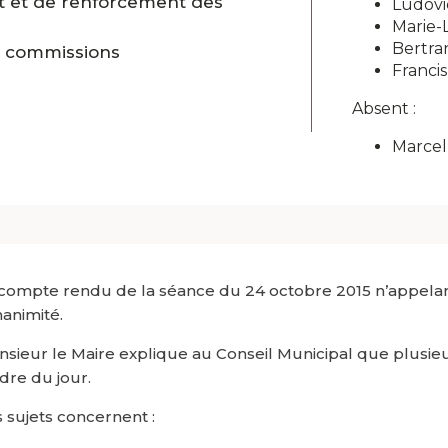
t et de renforcement des
Ludovi
Marie-
Bertra
t commissions
Franci
Absent :
Marce
compte rendu de la séance du 24 octobre 2015 n’appelan
nanimité.
sieur le Maire explique au Conseil Municipal que plusieur
rdre du jour.
 sujets concernent :