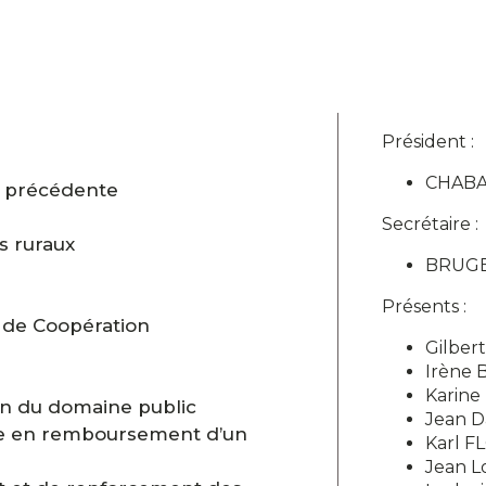
Président :
CHABA
e précédente
Secrétaire :
s ruraux
BRUGEI
Présents :
de Coopération
Gilber
Irène
Karine
n du domaine public
Jean 
ue en remboursement d’un
Karl F
Jean L