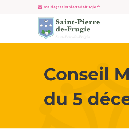
mairie@saintpierredefrugie.fr
Conseil M
du
5 déc