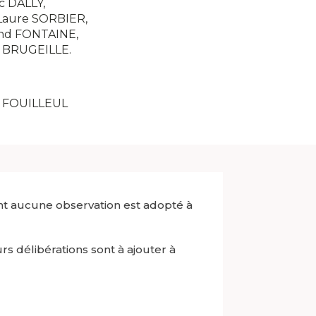
c DALLY,
Laure SORBIER,
nd FONTAINE,
s BRUGEILLE.
l FOUILLEUL
t aucune observation est adopté à
s délibérations sont à ajouter à