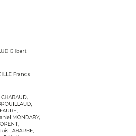
UD Gilbert
LLE Francis
t CHABAUD,
 BROUILLAUD,
 FAURE,
Daniel MONDARY,
LORENT,
ouis LABARBE,